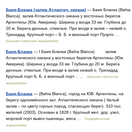
Баия-Бланка (залив Атлантич. океана)
— Баия Бланка (Bahia
Blanca), залив Атлантического океана у восточных берегов
Аргентины (Юж. Америка). Ширина у входа 33 км. Глубина до
20 м. Берега дюнные, отмелые. При входе в залив ‒ низкий о.
Тринидад. Крупный порт ‒ Б. Б. и военный порт Пуэрто …
Большая советская энциклопедия
Баия-Бланка
— I Баия Бланка (Bahia Blanca) залив
Атлантического океана у восточных берегов Аргентины (Юж.
Америка). Ширина у входа 33 км. Глубина до 20 м. Берега
дюнные, отмелые. При входе в залив низкий о. Тринидад.
Крупный порт Б. Б. и военный порт… …
Большая советская
энциклопедия
Баия-Бланка
— (Bahia Blanca), город на ЮВ. Аргентины, на
берегу одноимённого зал. Атлантического океана ( белый
залив – по цвету горных пород, слагающих берег). 310 тыс.
жителей (2003). Основан в 1828 г. Крупный жел. дор. узел,
морской порт вывоз пшеницы, мяса …
Географическая
энциклопедия