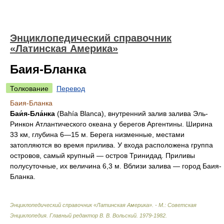
Энциклопедический справочник
«Латинская Америка»
Баия-Бланка
Толкование
Перевод
Баия-Бланка
Баи́я-Бла́нка
(Bahía Blanca), внутренний залив залива Эль-
Ринкон Атлантического океана у берегов Аргентины. Ширина
33 км, глубина 6—15 м. Берега низменные, местами
затопляются во время прилива. У входа расположена группа
островов, самый крупный — остров Тринидад. Приливы
полусуточные, их величина 6,3 м. Вблизи залива — город Баия-
Бланка.
Энциклопедический справочник «Латинская Америка». - М.: Советская
Энциклопедия
.
Главный редактор В. В. Вольский
.
1979-1982
.